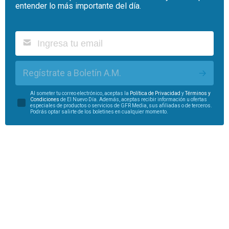
entender lo más importante del día.
Regístrate a Boletín A.M.
Al someter tu correo electrónico, aceptas la
Política de Privacidad
y
Términos y
Condiciones
de El Nuevo Día. Además, aceptas recibir información u ofertas
especiales de productos o servicios de GFR Media, sus afiliadas o de terceros.
Podrás optar salirte de los boletines en cualquier momento.