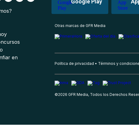
Google Play
Ap
omos?
s
Otras marcas de GFR Media
 hoy
oncursos
io
nfiar en
Política de privacidad
Términos y condicion
©
2026
GFR Media, Todos los Derechos Rese