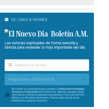
DE LUNES A VIERNES
Boletín A.M.
Las noticias explicadas de forma sencilla y
directa para entender lo más importante del día.
Regístrate a Boletín A.M.
Al someter tu correo electrónico, aceptas la
Política de Privacidad
y
Términos y Condiciones
de El Nuevo Día. Además, aceptas recibir
información u ofertas especiales de productos o servicios de GFR
Media, sus afiliadas o de terceros. Podrás optar salirte de los
boletines en cualquier momento.