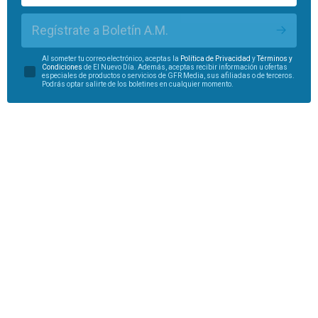
Regístrate a Boletín A.M.
Al someter tu correo electrónico, aceptas la
Política de Privacidad
y
Términos y
Condiciones
de El Nuevo Día. Además, aceptas recibir información u ofertas
especiales de productos o servicios de GFR Media, sus afiliadas o de terceros.
Podrás optar salirte de los boletines en cualquier momento.