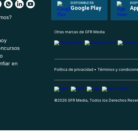
DISPONIBLE EN
DISP
Google Play
Ap
omos?
s
Otras marcas de GFR Media
 hoy
oncursos
io
nfiar en
Política de privacidad
Términos y condicion
©
2026
GFR Media, Todos los Derechos Rese