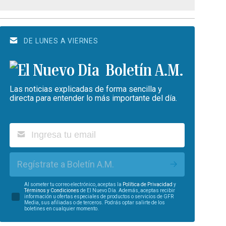
DE LUNES A VIERNES
Boletín A.M.
Las noticias explicadas de forma sencilla y
directa para entender lo más importante del día.
Regístrate a Boletín A.M.
Al someter tu correo electrónico, aceptas la
Política de Privacidad
y
Términos y Condiciones
de El Nuevo Día. Además, aceptas recibir
información u ofertas especiales de productos o servicios de GFR
Media, sus afiliadas o de terceros. Podrás optar salirte de los
boletines en cualquier momento.