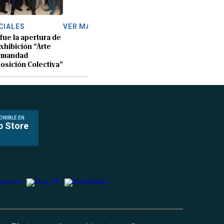
CIALES
VER MÁS
 fue la apertura de
exhibición “Arte
rmandad
osición Colectiva”
ONIBLE EN
p Store