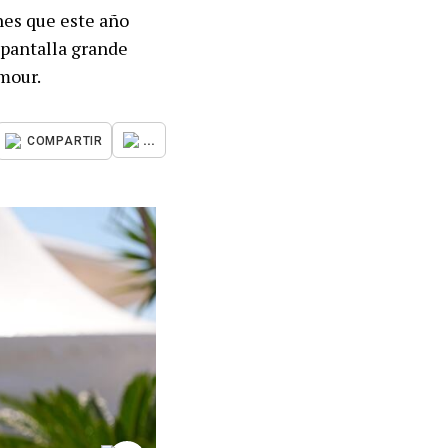
nes que este año
 pantalla grande
mour.
...
COMPARTIR