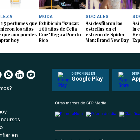
LLEZA
MODA
SOCIALES
SO
 15 perfumes que
Exhibición "Azúcar:
Así desfilaron las
Así
inieron los años
100 años de Celia
estrellas en el
la 
y que aún puedes
Cruz" llega a Puerto
estreno de Spider
He
prar hoy
Rico
Man: Brand New Day
Exp
DISPONIBLE EN
DISP
Google Play
Ap
omos?
s
Otras marcas de GFR Media
 hoy
oncursos
io
nfiar en