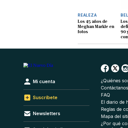
REALEZA
BE
Los 45 años de
Los
Meghan Markle en
def
fotos
90 
com
¿Quiénes s
Mi cuenta
Contáctano
FAQ
Suscríbete
El diario de
Reglas de c
Newsletters
Mapa del sit
¿Por qué co