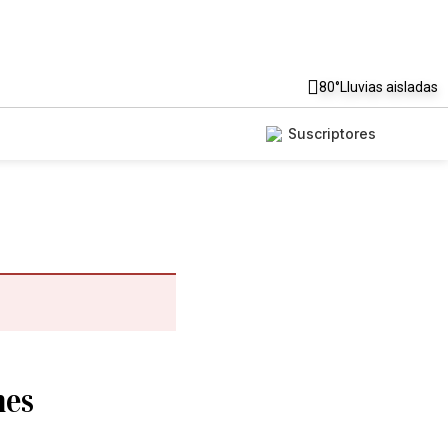
80°
Lluvias aisladas
Suscriptores
nes