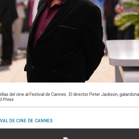
rellas del cine al Festival de Cannes . El director Peter Jackson, galardo
d Press
IVAL DE CINE DE CANNES