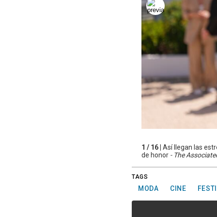
1 / 16 |
Así llegan las est
de honor
- The Associate
TAGS
MODA
CINE
FEST