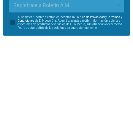
Regístrate a Boletín A.M.
Al someter tu correo electrónico, aceptas la
Política de Privacidad
y
Términos y
Condiciones
de El Nuevo Día. Además, aceptas recibir información u ofertas
especiales de productos o servicios de GFR Media, sus afiliadas o de terceros.
Podrás optar salirte de los boletines en cualquier momento.