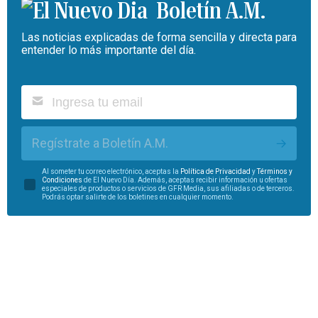
Boletín A.M.
Las noticias explicadas de forma sencilla y directa para
entender lo más importante del día.
Regístrate a Boletín A.M.
Al someter tu correo electrónico, aceptas la
Política de Privacidad
y
Términos y
Condiciones
de El Nuevo Día. Además, aceptas recibir información u ofertas
especiales de productos o servicios de GFR Media, sus afiliadas o de terceros.
Podrás optar salirte de los boletines en cualquier momento.