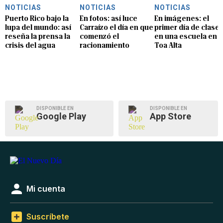
NOTICIAS
NOTICIAS
NOTICIAS
Puerto Rico bajo la
En fotos: así luce
En imágenes: el
lupa del mundo: así
Carraízo el día en que
primer día de clase
reseña la prensa la
comenzó el
en una escuela en
crisis del agua
racionamiento
Toa Alta
DISPONIBLE EN
DISPONIBLE EN
Google Play
App Store
Mi cuenta
Suscríbete