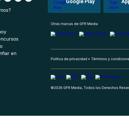
Google Play
Ap
omos?
s
Otras marcas de GFR Media
 hoy
oncursos
io
nfiar en
Política de privacidad
Términos y condicion
©
2026
GFR Media, Todos los Derechos Rese