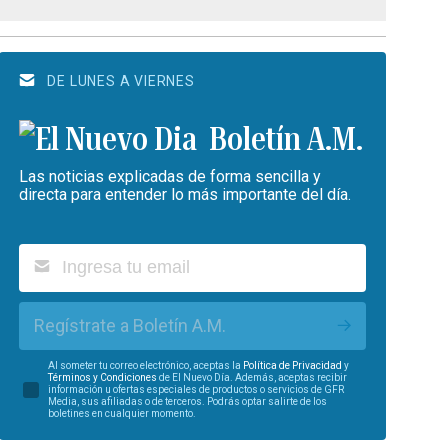
DE LUNES A VIERNES
Boletín A.M.
Las noticias explicadas de forma sencilla y
directa para entender lo más importante del día.
Regístrate a Boletín A.M.
Al someter tu correo electrónico, aceptas la
Política de Privacidad
y
Términos y Condiciones
de El Nuevo Día. Además, aceptas recibir
información u ofertas especiales de productos o servicios de GFR
Media, sus afiliadas o de terceros. Podrás optar salirte de los
boletines en cualquier momento.