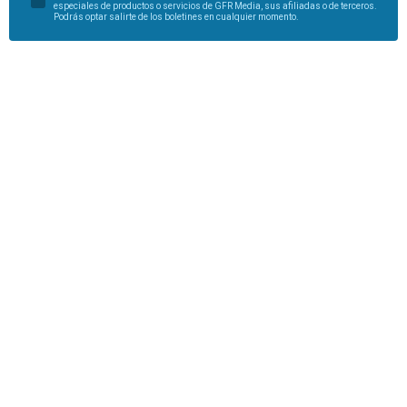
especiales de productos o servicios de GFR Media, sus afiliadas o de terceros.
Podrás optar salirte de los boletines en cualquier momento.