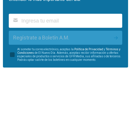
Regístrate a Boletín A.M.
Al someter tu correo electrónico, aceptas la
Política de Privacidad
y
Términos y
Condiciones
de El Nuevo Día. Además, aceptas recibir información u ofertas
especiales de productos o servicios de GFR Media, sus afiliadas o de terceros.
Podrás optar salirte de los boletines en cualquier momento.