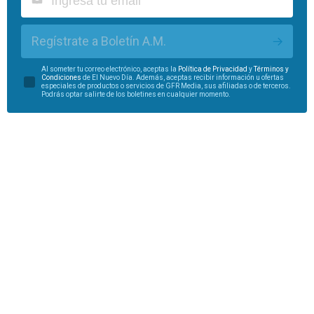
Regístrate a Boletín A.M.
Al someter tu correo electrónico, aceptas la
Política de Privacidad
y
Términos y
Condiciones
de El Nuevo Día. Además, aceptas recibir información u ofertas
especiales de productos o servicios de GFR Media, sus afiliadas o de terceros.
Podrás optar salirte de los boletines en cualquier momento.