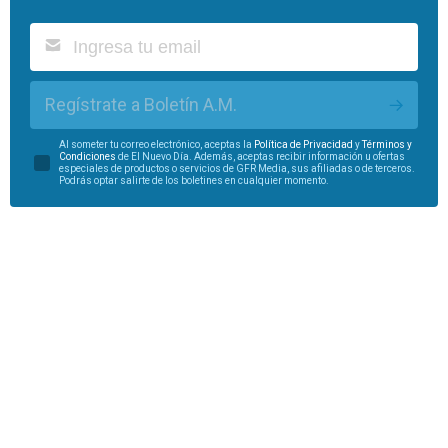
Regístrate a Boletín A.M.
Al someter tu correo electrónico, aceptas la
Política de Privacidad
y
Términos y
Condiciones
de El Nuevo Día. Además, aceptas recibir información u ofertas
especiales de productos o servicios de GFR Media, sus afiliadas o de terceros.
Podrás optar salirte de los boletines en cualquier momento.