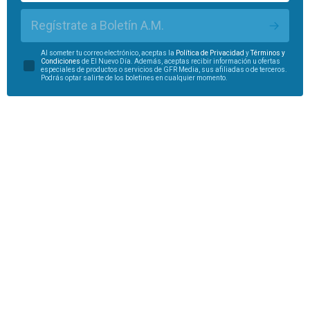
Regístrate a Boletín A.M.
Al someter tu correo electrónico, aceptas la
Política de Privacidad
y
Términos y
Condiciones
de El Nuevo Día. Además, aceptas recibir información u ofertas
especiales de productos o servicios de GFR Media, sus afiliadas o de terceros.
Podrás optar salirte de los boletines en cualquier momento.