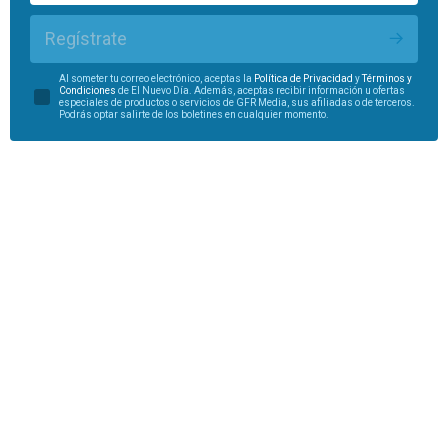
Regístrate
Al someter tu correo electrónico, aceptas la
Política de Privacidad
y
Términos y
Condiciones
de El Nuevo Día. Además, aceptas recibir información u ofertas
especiales de productos o servicios de GFR Media, sus afiliadas o de terceros.
Podrás optar salirte de los boletines en cualquier momento.