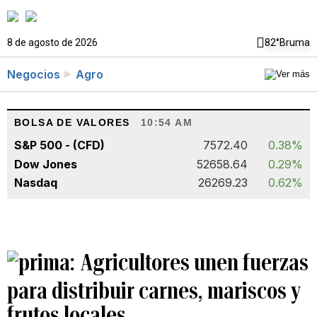
8 de agosto de 2026
82°
Bruma
Negocios
Agro
BOLSA DE VALORES
10:54 AM
S&P 500 - (CFD)
7572.40
0.38%
Dow Jones
52658.64
0.29%
Nasdaq
26269.23
0.62%
Agricultores unen fuerzas
para distribuir carnes, mariscos y
frutos locales