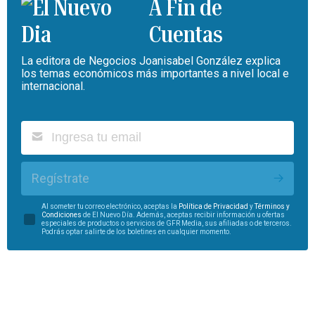
A Fin de
Cuentas
La editora de Negocios Joanisabel González explica
los temas económicos más importantes a nivel local e
internacional.
Regístrate
Al someter tu correo electrónico, aceptas la
Política de Privacidad
y
Términos y
Condiciones
de El Nuevo Día. Además, aceptas recibir información u ofertas
especiales de productos o servicios de GFR Media, sus afiliadas o de terceros.
Podrás optar salirte de los boletines en cualquier momento.