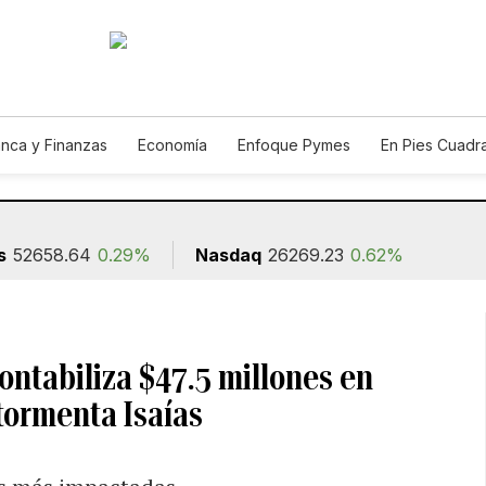
nca y Finanzas
Economía
Enfoque Pymes
En Pies Cuadr
s
52658.64
0.29%
Nasdaq
26269.23
0.62%
ntabiliza $47.5 millones en
 tormenta Isaías