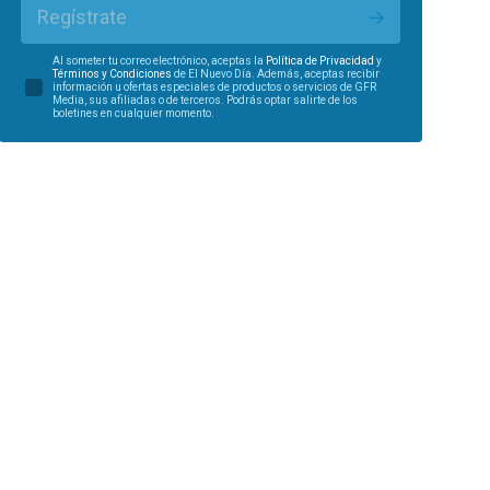
Regístrate
Al someter tu correo electrónico, aceptas la
Política de Privacidad
y
Términos y Condiciones
de El Nuevo Día. Además, aceptas recibir
información u ofertas especiales de productos o servicios de GFR
Media, sus afiliadas o de terceros. Podrás optar salirte de los
boletines en cualquier momento.