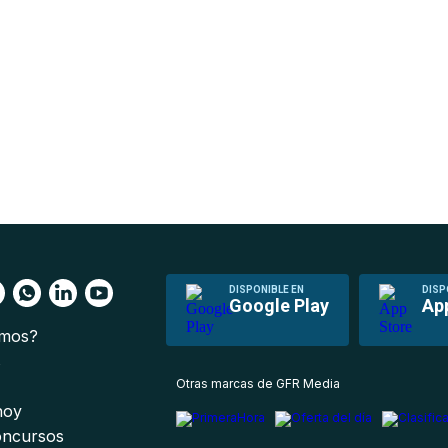
DISPONIBLE EN
DISP
Google Play
Ap
omos?
s
Otras marcas de GFR Media
 hoy
oncursos