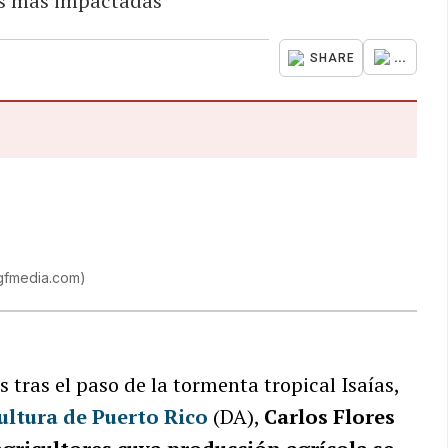
es más impactadas
...
SHARE
gfmedia.com
)
 tras el paso de la tormenta tropical Isaías,
ltura de Puerto Rico
(DA),
Carlos Flores