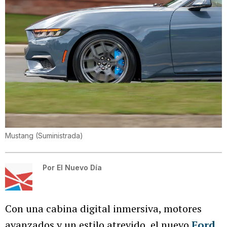
Mustang
(
Suministrada
)
Por
El Nuevo Día
Con una cabina digital inmersiva, motores
avanzados y un estilo atrevido, el nuevo
Ford