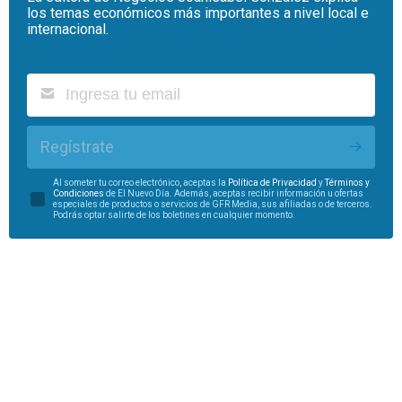
los temas económicos más importantes a nivel local e
internacional.
Regístrate
Al someter tu correo electrónico, aceptas la
Política de Privacidad
y
Términos y
Condiciones
de El Nuevo Día. Además, aceptas recibir información u ofertas
especiales de productos o servicios de GFR Media, sus afiliadas o de terceros.
Podrás optar salirte de los boletines en cualquier momento.