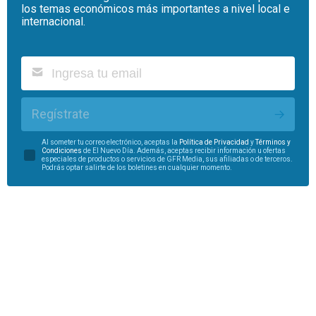
los temas económicos más importantes a nivel local e
internacional.
Regístrate
Al someter tu correo electrónico, aceptas la
Política de Privacidad
y
Términos y
Condiciones
de El Nuevo Día. Además, aceptas recibir información u ofertas
especiales de productos o servicios de GFR Media, sus afiliadas o de terceros.
Podrás optar salirte de los boletines en cualquier momento.