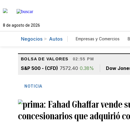
8 de agosto de 2026
Negocios
Autos
Empresas y Comercios
B
Agro
Construcción
BOLSA DE VALORES
02:55 PM
S&P 500 - (CFD)
7572.40
0.38%
Dow Jone
NOTICIA
Fahad Ghaffar vende su
concesionarios que adquirió c