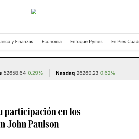
anca y Finanzas
Economía
Enfoque Pymes
En Pies Cuad
s
52658.64
0.29%
Nasdaq
26269.23
0.62%
 participación en los
on John Paulson