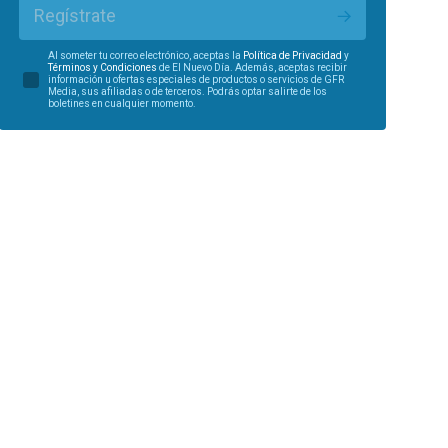
Regístrate
Al someter tu correo electrónico, aceptas la
Política de Privacidad
y
Términos y Condiciones
de El Nuevo Día. Además, aceptas recibir
información u ofertas especiales de productos o servicios de GFR
Media, sus afiliadas o de terceros. Podrás optar salirte de los
boletines en cualquier momento.