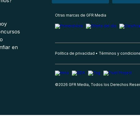
omos?
s
Otras marcas de GFR Media
 hoy
oncursos
io
nfiar en
Política de privacidad
Términos y condicion
©
2026
GFR Media, Todos los Derechos Rese