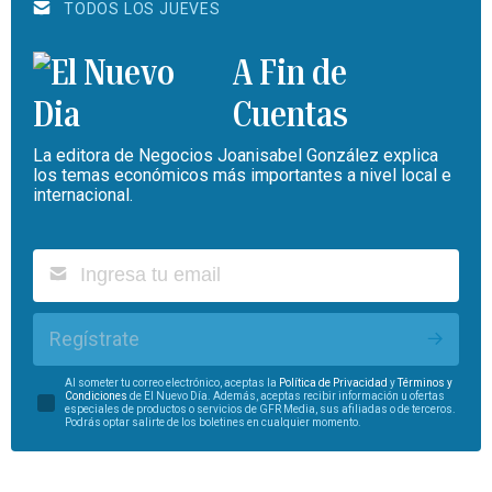
TODOS LOS JUEVES
A Fin de
Cuentas
La editora de Negocios Joanisabel González explica
los temas económicos más importantes a nivel local e
internacional.
Regístrate
Al someter tu correo electrónico, aceptas la
Política de Privacidad
y
Términos y
Condiciones
de El Nuevo Día. Además, aceptas recibir información u ofertas
especiales de productos o servicios de GFR Media, sus afiliadas o de terceros.
Podrás optar salirte de los boletines en cualquier momento.