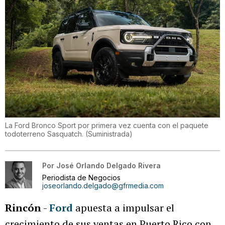
La Ford Bronco Sport por primera vez cuenta con el paquete
todoterreno Sasquatch.
(
Suministrada
)
Por
José Orlando Delgado Rivera
Periodista de Negocios
joseorlando.delgado@gfrmedia.com
Rincón
-
Ford
apuesta a impulsar el
crecimiento de sus ventas en Puerto Rico con