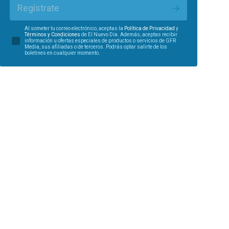
Regístrate
Al someter tu correo electrónico, aceptas la
Política de Privacidad
y
Términos y Condiciones
de El Nuevo Día. Además, aceptas recibir
información u ofertas especiales de productos o servicios de GFR
Media, sus afiliadas o de terceros. Podrás optar salirte de los
boletines en cualquier momento.