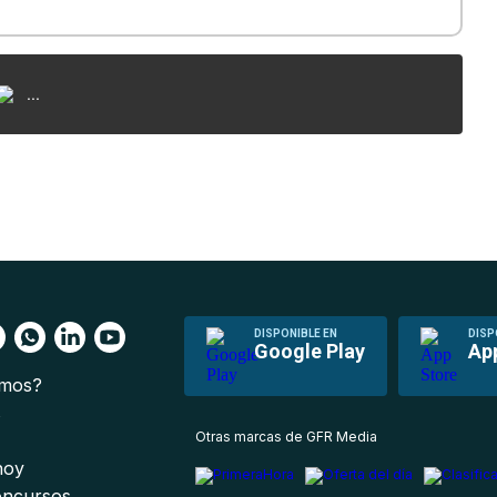
...
DISPONIBLE EN
DISP
Google Play
Ap
omos?
s
Otras marcas de GFR Media
 hoy
oncursos