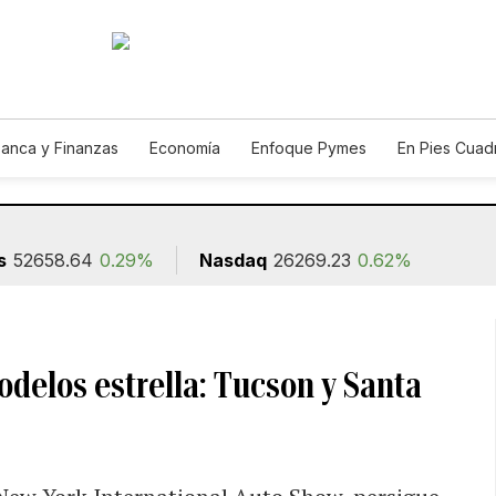
anca y Finanzas
Economía
Enfoque Pymes
En Pies Cuad
s
52658.64
0.29%
Nasdaq
26269.23
0.62%
delos estrella: Tucson y Santa