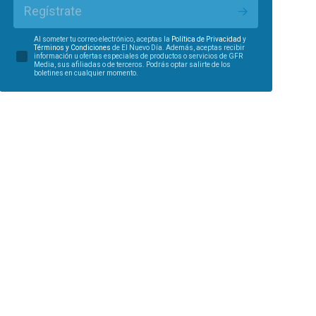
Regístrate
Al someter tu correo electrónico, aceptas la
Política de Privacidad
y
Términos y Condiciones
de El Nuevo Día. Además, aceptas recibir
información u ofertas especiales de productos o servicios de GFR
Media, sus afiliadas o de terceros. Podrás optar salirte de los
boletines en cualquier momento.