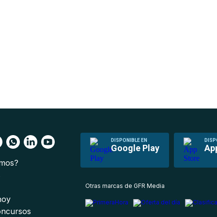
DISPONIBLE EN
DISP
Google Play
Ap
omos?
s
Otras marcas de GFR Media
 hoy
oncursos