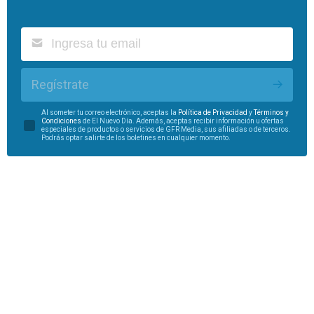
Regístrate
Al someter tu correo electrónico, aceptas la
Política de Privacidad
y
Términos y
Condiciones
de El Nuevo Día. Además, aceptas recibir información u ofertas
especiales de productos o servicios de GFR Media, sus afiliadas o de terceros.
Podrás optar salirte de los boletines en cualquier momento.