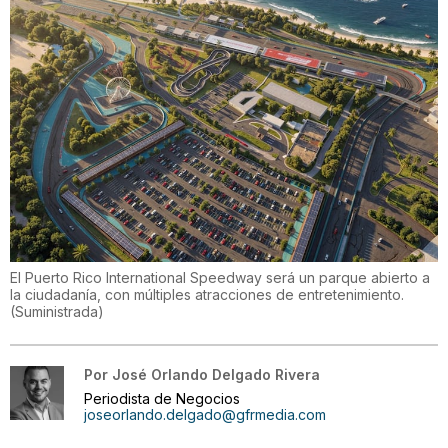
El Puerto Rico International Speedway será un parque abierto a
la ciudadanía, con múltiples atracciones de entretenimiento.
(
Suministrada
)
Por
José Orlando Delgado Rivera
Periodista de Negocios
joseorlando.delgado@gfrmedia.com