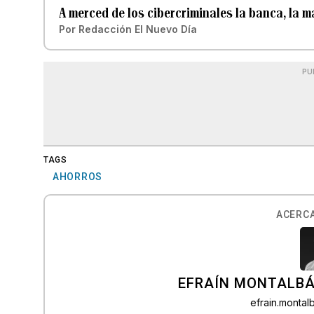
A merced de los cibercriminales la banca, la 
Por
Redacción El Nuevo Día
PU
TAGS
AHORROS
ACERCA
EFRAÍN MONTALBÁ
efrain.monta