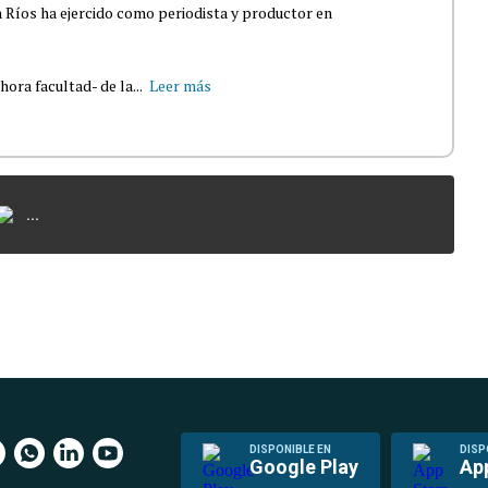
 Ríos ha ejercido como periodista y productor en
ra facultad- de la...
Leer más
...
DISPONIBLE EN
DISP
Google Play
Ap