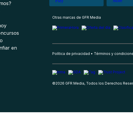
omos?
s
Otras marcas de GFR Media
 hoy
oncursos
io
nfiar en
Política de privacidad
Términos y condicion
©
2026
GFR Media, Todos los Derechos Rese