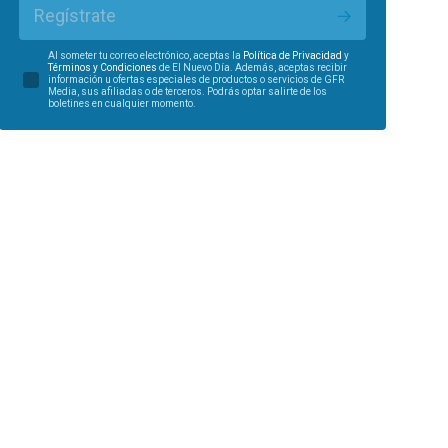
Regístrate
Al someter tu correo electrónico, aceptas la
Política de Privacidad
y
Términos y Condiciones
de El Nuevo Día. Además, aceptas recibir
información u ofertas especiales de productos o servicios de GFR
Media, sus afiliadas o de terceros. Podrás optar salirte de los
boletines en cualquier momento.