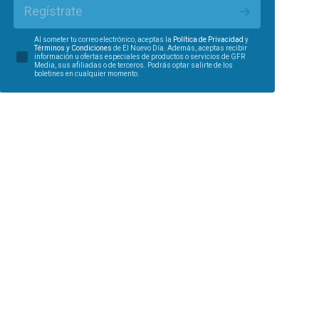
Regístrate
Al someter tu correo electrónico, aceptas la
Política de Privacidad
y
Términos y Condiciones
de El Nuevo Día. Además, aceptas recibir
información u ofertas especiales de productos o servicios de GFR
Media, sus afiliadas o de terceros. Podrás optar salirte de los
boletines en cualquier momento.