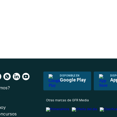
DISPONIBLE EN
DISP
Google Play
Ap
omos?
s
Otras marcas de GFR Media
 hoy
oncursos