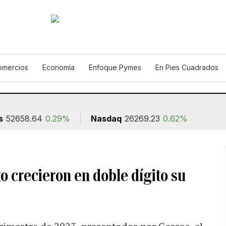
omercios
Economía
Enfoque Pymes
En Pies Cuadrados
Construcción
s
52658.64
0.29%
Nasdaq
26269.23
0.62%
o crecieron en doble dígito su