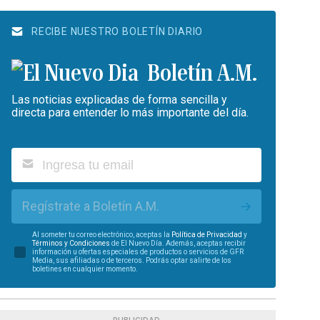
RECIBE NUESTRO BOLETÍN DIARIO
Boletín A.M.
Las noticias explicadas de forma sencilla y
directa para entender lo más importante del día.
Regístrate a Boletín A.M.
Al someter tu correo electrónico, aceptas la
Política de Privacidad
y
Términos y Condiciones
de El Nuevo Día. Además, aceptas recibir
información u ofertas especiales de productos o servicios de GFR
Media, sus afiliadas o de terceros. Podrás optar salirte de los
boletines en cualquier momento.