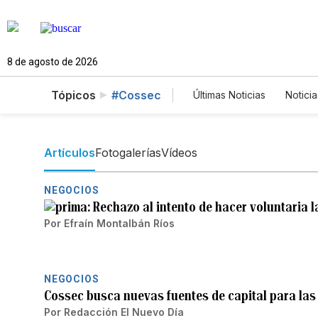
8 de agosto de 2026
Tópicos
#Cossec
Últimas Noticias
Noticia
Estados Unidos
Ci
Fotos
English
P
Artículos
Fotogalerías
Vídeos
NEGOCIOS
Rechazo al intento de hacer voluntaria la
Por
Efraín Montalbán Ríos
NEGOCIOS
Cossec busca nuevas fuentes de capital para las
Por
Redacción El Nuevo Día