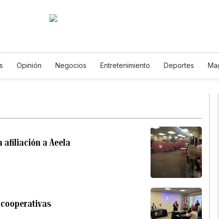
s
Opinión
Negocios
Entretenimiento
Deportes
Ma
encia y Ambiente
Gastronomía
De Viaje
Tecnología
J
odcasts
Horóscopos
Newsletters
Feriados
Especiale
 afiliación a Aeela
 cooperativas