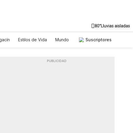
80°
Lluvias aisladas
gacín
Estilos de Vida
Mundo
Suscriptores
uegos
Lotería
Vídeos
s
PUBLICIDAD