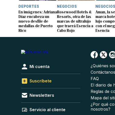
DEPORTES
NEGOCIOS
NEGOCIO
En imágenes: Adriana
Rosewood Hotels &
Aman, la 
Díaz encabeza un
Resorts, otra de las
marca hote
nuevo desfile de
marcas de ultralujo
lujo compr
medallas de Puerto
que traerá Esencia a
con el me
Rico
Cabo Rojo
Esencia
¿Quiénes s
Mi cuenta
Contáctano
FAQ
Suscríbete
El diario de
Reglas de c
Newsletters
Mapa del sit
¿Por qué co
nosotros?
Servicio al cliente