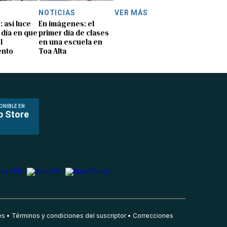
NOTICIAS
VER MÁS
: así luce
En imágenes: el
 día en que
primer día de clases
l
en una escuela en
ento
Toa Alta
ONIBLE EN
p Store
es
Términos y condiciones del suscriptor
Correcciones