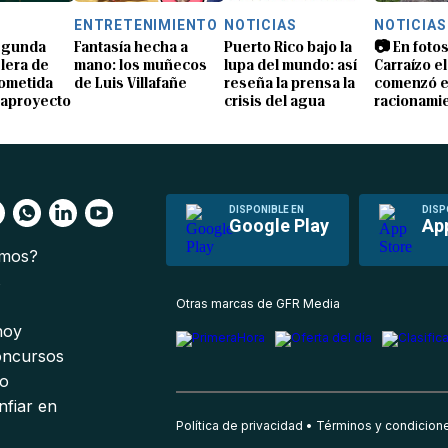
S
ENTRETENIMIENTO
NOTICIAS
NOTICIAS
segunda
Fantasía hecha a
Puerto Rico bajo la
📷 En fotos
lera de
mano: los muñecos
lupa del mundo: así
Carraízo el
ometida
de Luis Villafañe
reseña la prensa la
comenzó e
gaproyecto
crisis del agua
racionami
DISPONIBLE EN
DISP
Google Play
Ap
omos?
s
Otras marcas de GFR Media
 hoy
oncursos
io
nfiar en
Política de privacidad
Términos y condicion