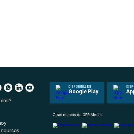
DISPONIBLE EN
DISP
Google Play
Ap
omos?
s
Otras marcas de GFR Media
 hoy
oncursos