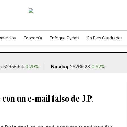
omercios
Economía
Enfoque Pymes
En Pies Cuadrados
Construcción
s
52658.64
0.29%
Nasdaq
26269.23
0.62%
con un e-mail falso de J.P.