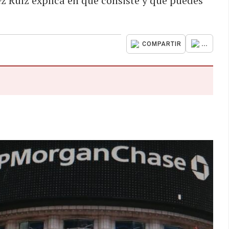
ez Ruiz explica en qué consiste y qué puedes
...
COMPARTIR