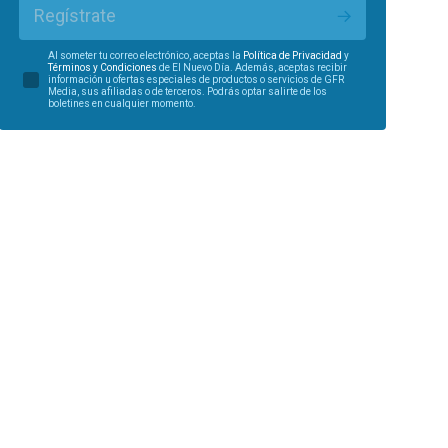
Regístrate
Al someter tu correo electrónico, aceptas la
Política de Privacidad
y
Términos y Condiciones
de El Nuevo Día. Además, aceptas recibir
información u ofertas especiales de productos o servicios de GFR
Media, sus afiliadas o de terceros. Podrás optar salirte de los
boletines en cualquier momento.