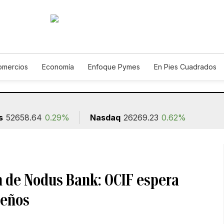
omercios
Economía
Enfoque Pymes
En Pies Cuadrados
Construcción
s
52658.64
0.29%
Nasdaq
26269.23
0.62%
n de Nodus Bank: OCIF espera
ueños