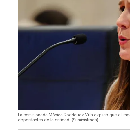
La comisionada Mónica Rodríguez Villa explicó que el impa
depositantes de la entidad.
(
Suministrada
)