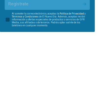
Regístrate
Al someter tu correo electrónico, aceptas la
Política de Privacidad
y
Términos y Condiciones
de El Nuevo Día. Además, aceptas recibir
información u ofertas especiales de productos o servicios de GFR
Media, sus afiliadas o de terceros. Podrás optar salirte de los
boletines en cualquier momento.