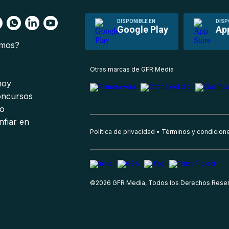
DISPONIBLE EN
DISP
Google Play
Ap
omos?
s
Otras marcas de GFR Media
 hoy
oncursos
io
nfiar en
Política de privacidad
Términos y condicion
©
2026
GFR Media, Todos los Derechos Rese