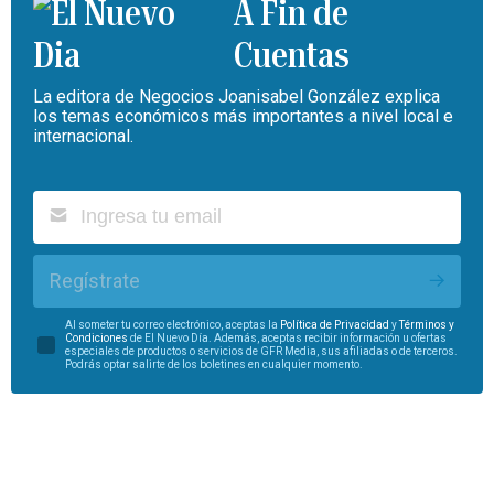
A Fin de
Cuentas
La editora de Negocios Joanisabel González explica
los temas económicos más importantes a nivel local e
internacional.
Regístrate
Al someter tu correo electrónico, aceptas la
Política de Privacidad
y
Términos y
Condiciones
de El Nuevo Día. Además, aceptas recibir información u ofertas
especiales de productos o servicios de GFR Media, sus afiliadas o de terceros.
Podrás optar salirte de los boletines en cualquier momento.