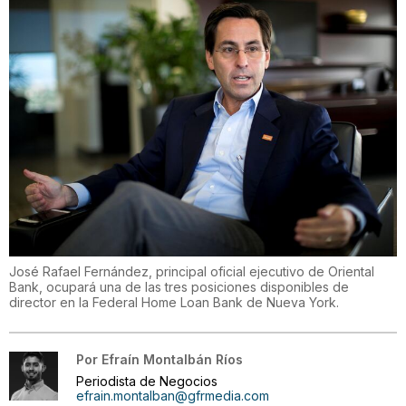
José Rafael Fernández, principal oficial ejecutivo de Oriental
Bank, ocupará una de las tres posiciones disponibles de
director en la Federal Home Loan Bank de Nueva York.
Por
Efraín Montalbán Ríos
Periodista de Negocios
efrain.montalban@gfrmedia.com