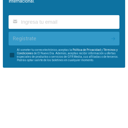
internacional.
Regístrate
Al someter tu correo electrónico, aceptas la
Política de Privacidad
y
Términos y
Condiciones
de El Nuevo Día. Además, aceptas recibir información u ofertas
especiales de productos o servicios de GFR Media, sus afiliadas o de terceros.
Podrás optar salirte de los boletines en cualquier momento.