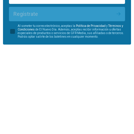
Regístrate
Al someter tu correo electrónico, aceptas la
Política de Privacidad
y
Términos y
Condiciones
de El Nuevo Día. Además, aceptas recibir información u ofertas
especiales de productos o servicios de GFR Media, sus afiliadas o de terceros.
Podrás optar salirte de los boletines en cualquier momento.