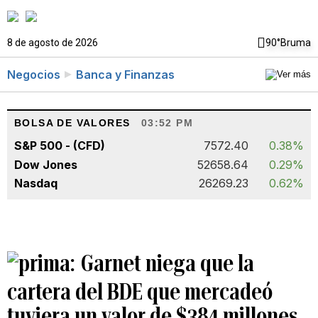
8 de agosto de 2026
90°
Bruma
Negocios
Banca y Finanzas
BOLSA DE VALORES
03:52 PM
S&P 500 - (CFD)
7572.40
0.38%
Dow Jones
52658.64
0.29%
Nasdaq
26269.23
0.62%
Garnet niega que la
cartera del BDE que mercadeó
tuviera un valor de $384 millones