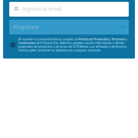
Regístrate
Al someter tu correo electrónico, aceptas la
Política de Privacidad
y
Términos y
Condiciones
de El Nuevo Día. Además, aceptas recibir información u ofertas
especiales de productos o servicios de GFR Media, sus afiliadas o de terceros.
Podrás optar salirte de los boletines en cualquier momento.