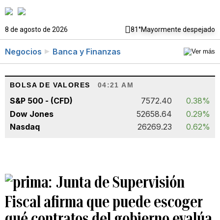
8 de agosto de 2026
81°
Mayormente despejado
Negocios
Banca y Finanzas
BOLSA DE VALORES
04:21 AM
S&P 500 - (CFD)
7572.40
0.38%
Dow Jones
52658.64
0.29%
Nasdaq
26269.23
0.62%
Junta de Supervisión
Fiscal afirma que puede escoger
qué contratos del gobierno evalúa