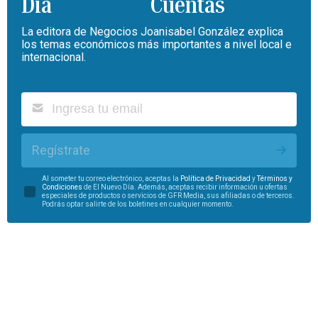
Cuentas
La editora de Negocios Joanisabel González explica
los temas económicos más importantes a nivel local e
internacional.
Regístrate
Al someter tu correo electrónico, aceptas la
Política de Privacidad
y
Términos y
Condiciones
de El Nuevo Día. Además, aceptas recibir información u ofertas
especiales de productos o servicios de GFR Media, sus afiliadas o de terceros.
Podrás optar salirte de los boletines en cualquier momento.