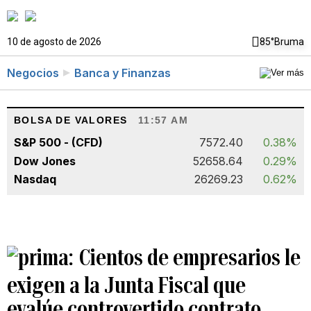
10 de agosto de 2026
85°
Bruma
Negocios
Banca y Finanzas
BOLSA DE VALORES
11:57 AM
S&P 500 - (CFD)
7572.40
0.38%
Dow Jones
52658.64
0.29%
Nasdaq
26269.23
0.62%
Cientos de empresarios le
exigen a la Junta Fiscal que
evalúe controvertido contrato