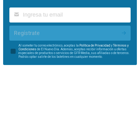
Regístrate
Al someter tu correo electrónico, aceptas la
Política de Privacidad
y
Términos y
Condiciones
de El Nuevo Día. Además, aceptas recibir información u ofertas
especiales de productos o servicios de GFR Media, sus afiliadas o de terceros.
Podrás optar salirte de los boletines en cualquier momento.