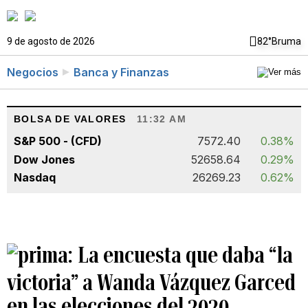
9 de agosto de 2026
82°
Bruma
Negocios
Banca y Finanzas
BOLSA DE VALORES
11:32 AM
S&P 500 - (CFD)
7572.40
0.38%
Dow Jones
52658.64
0.29%
Nasdaq
26269.23
0.62%
La encuesta que daba “la
victoria” a Wanda Vázquez Garced
en las elecciones del 2020