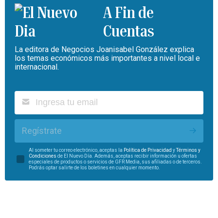
A Fin de
Cuentas
La editora de Negocios Joanisabel González explica
los temas económicos más importantes a nivel local e
internacional.
Regístrate
Al someter tu correo electrónico, aceptas la
Política de Privacidad
y
Términos y
Condiciones
de El Nuevo Día. Además, aceptas recibir información u ofertas
especiales de productos o servicios de GFR Media, sus afiliadas o de terceros.
Podrás optar salirte de los boletines en cualquier momento.