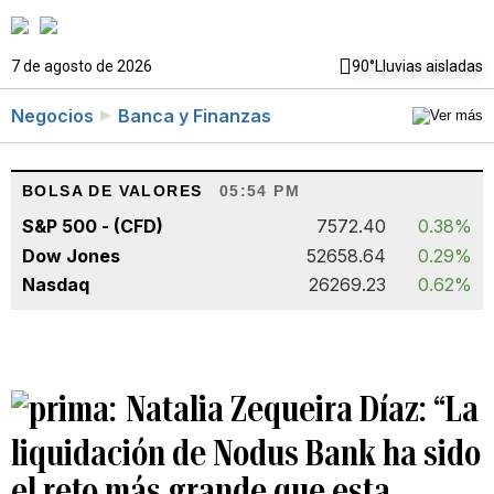
7 de agosto de 2026
90°
Lluvias aisladas
Negocios
Banca y Finanzas
BOLSA DE VALORES
05:54 PM
S&P 500 - (CFD)
7572.40
0.38%
Dow Jones
52658.64
0.29%
Nasdaq
26269.23
0.62%
Natalia Zequeira Díaz: “La
liquidación de Nodus Bank ha sido
el reto más grande que esta