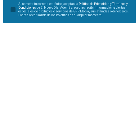
Al someter tu correo electrónico, aceptas la
Política de Privacidad
y
Términos y
Condiciones
de El Nuevo Día. Además, aceptas recibir información u ofertas
especiales de productos o servicios de GFR Media, sus afiliadas o de terceros.
Podrás optar salirte de los boletines en cualquier momento.