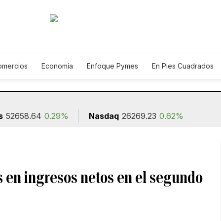
omercios
Economía
Enfoque Pymes
En Pies Cuadrados
Construcción
s
52658.64
0.29%
Nasdaq
26269.23
0.62%
es en ingresos netos en el segundo