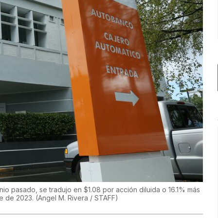
io pasado, se tradujo en $1.08 por acción diluida o 16.1% más
re de 2023.
(
Angel M. Rivera / STAFF
)