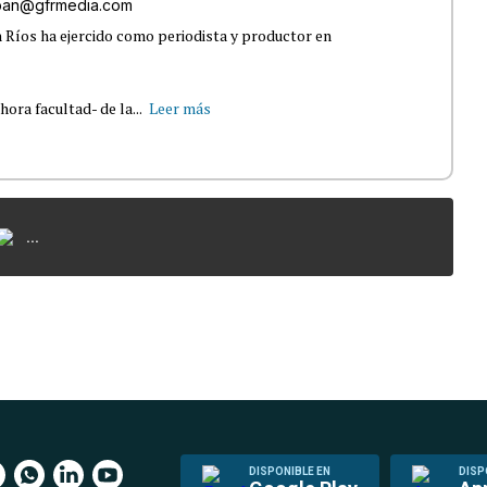
lban@gfrmedia.com
 Ríos ha ejercido como periodista y productor en
ra facultad- de la...
Leer más
...
DISPONIBLE EN
DISP