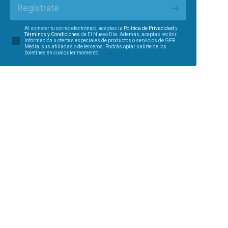
Regístrate
Al someter tu correo electrónico, aceptas la
Política de Privacidad
y
Términos y Condiciones
de El Nuevo Día. Además, aceptas recibir
información u ofertas especiales de productos o servicios de GFR
Media, sus afiliadas o de terceros. Podrás optar salirte de los
boletines en cualquier momento.