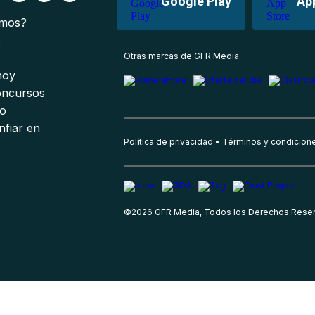
Google Play
Ap
omos?
s
Otras marcas de GFR Media
 hoy
oncursos
io
nfiar en
Política de privacidad
Términos y condicion
©
2026
GFR Media, Todos los Derechos Rese