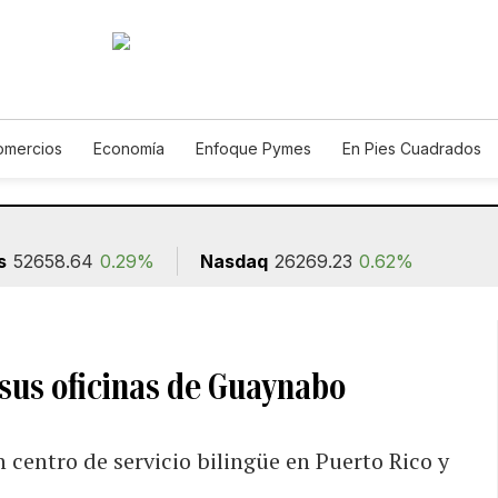
omercios
Economía
Enfoque Pymes
En Pies Cuadrados
Construcción
s
52658.64
0.29%
Nasdaq
26269.23
0.62%
 sus oficinas de Guaynabo
n centro de servicio bilingüe en Puerto Rico y