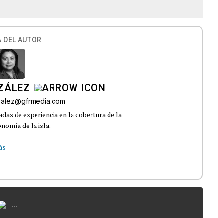
 DEL AUTOR
ZÁLEZ
nzalez@gfrmedia.com
das de experiencia en la cobertura de la
nomía de la isla.
ás
...