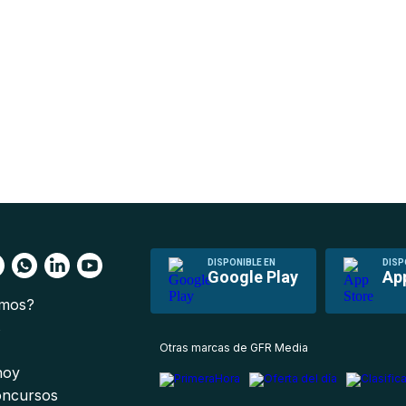
DISPONIBLE EN
DISP
Google Play
Ap
omos?
s
Otras marcas de GFR Media
 hoy
oncursos