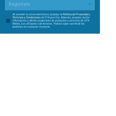
Regístrate
Al someter tu correo electrónico, aceptas la
Política de Privacidad
y
Términos y Condiciones
de El Nuevo Día. Además, aceptas recibir
información u ofertas especiales de productos o servicios de GFR
Media, sus afiliadas o de terceros. Podrás optar salirte de los
boletines en cualquier momento.