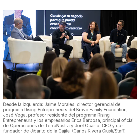
Desde la izquierda: Jaime Morales, director gerencial del
programa Rising Entrepreneurs del Bravo Family Foundation;
José Vega, profesor residente del programa Rising
Entrepreneurs y los empresarios Erica Barbosa, principal oficial
de Operaciones de TerraNostra y Joel Ocasio, CEO y co-
fundador de Jibarito de la Cajita.
(
Carlos Rivera Giusti/Staff
)