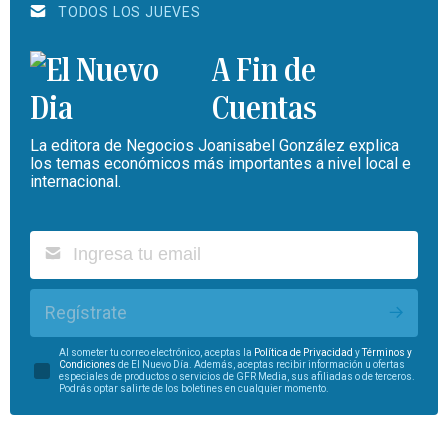
TODOS LOS JUEVES
A Fin de
Cuentas
La editora de Negocios Joanisabel González explica
los temas económicos más importantes a nivel local e
internacional.
Regístrate
Al someter tu correo electrónico, aceptas la
Política de Privacidad
y
Términos y
Condiciones
de El Nuevo Día. Además, aceptas recibir información u ofertas
especiales de productos o servicios de GFR Media, sus afiliadas o de terceros.
Podrás optar salirte de los boletines en cualquier momento.