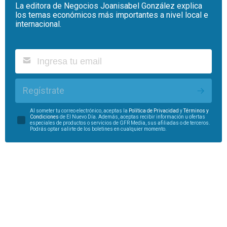
La editora de Negocios Joanisabel González explica
los temas económicos más importantes a nivel local e
internacional.
Regístrate
Al someter tu correo electrónico, aceptas la
Política de Privacidad
y
Términos y
Condiciones
de El Nuevo Día. Además, aceptas recibir información u ofertas
especiales de productos o servicios de GFR Media, sus afiliadas o de terceros.
Podrás optar salirte de los boletines en cualquier momento.