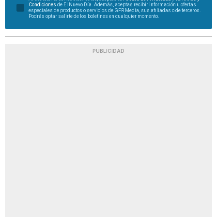
Condiciones
de El Nuevo Día. Además, aceptas recibir información u ofertas
especiales de productos o servicios de GFR Media, sus afiliadas o de terceros.
Podrás optar salirte de los boletines en cualquier momento.
PUBLICIDAD