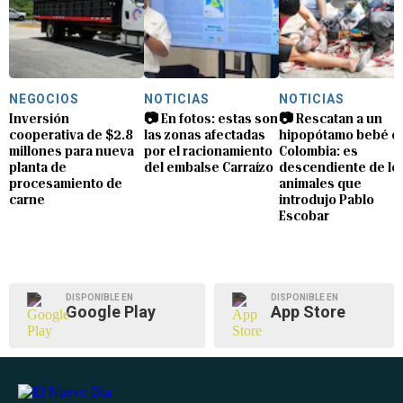
NEGOCIOS
NOTICIAS
NOTICIAS
Inversión
📷 En fotos: estas son
📷 Rescatan a un
cooperativa de $2.8
las zonas afectadas
hipopótamo bebé e
millones para nueva
por el racionamiento
Colombia: es
planta de
del embalse Carraízo
descendiente de lo
procesamiento de
animales que
carne
introdujo Pablo
Escobar
DISPONIBLE EN
DISPONIBLE EN
Google Play
App Store