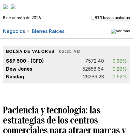
8 de agosto de 2026
81°
Lluvias aisladas
Negocios
Bienes Raíces
BOLSA DE VALORES
05:25 AM
S&P 500 - (CFD)
7572.40
0.38%
Dow Jones
52658.64
0.29%
Nasdaq
26269.23
0.62%
Paciencia y tecnología: las
estrategias de los centros
comerciales para atraer marcas y