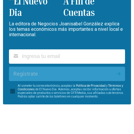
A Fin de
Cuentas
La editora de Negocios Joanisabel González explica
los temas económicos más importantes a nivel local e
internacional.
Regístrate
Al someter tu correo electrónico, aceptas la
Política de Privacidad
y
Términos y
Condiciones
de El Nuevo Día. Además, aceptas recibir información u ofertas
especiales de productos o servicios de GFR Media, sus afiliadas o de terceros.
Podrás optar salirte de los boletines en cualquier momento.