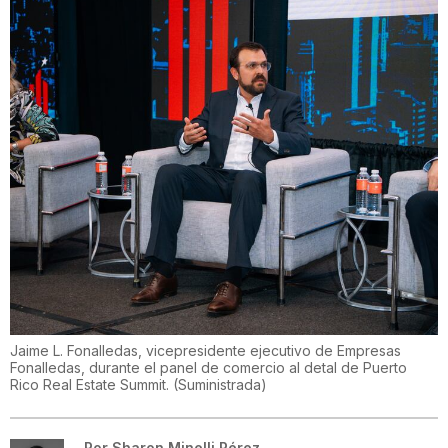
Jaime L. Fonalledas, vicepresidente ejecutivo de Empresas
Fonalledas, durante el panel de comercio al detal de Puerto
Rico Real Estate Summit.
(
Suministrada
)
Por
Sharon Minelli Pérez