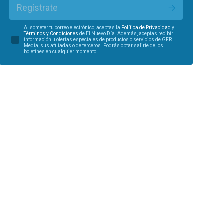
Regístrate
Al someter tu correo electrónico, aceptas la
Política de Privacidad
y
Términos y Condiciones
de El Nuevo Día. Además, aceptas recibir
información u ofertas especiales de productos o servicios de GFR
Media, sus afiliadas o de terceros. Podrás optar salirte de los
boletines en cualquier momento.