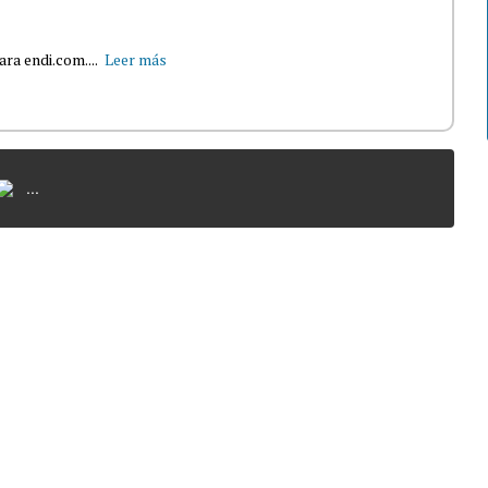
ra endi.com....
Leer más
...