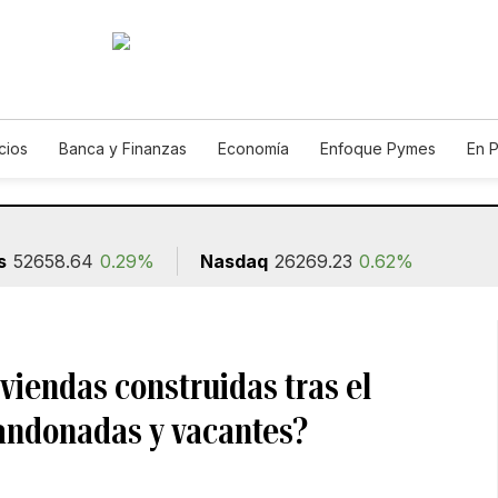
cios
Banca y Finanzas
Economía
Enfoque Pymes
En 
utos
Agro
Construcción
s
52658.64
0.29%
Nasdaq
26269.23
0.62%
viendas construidas tras el
andonadas y vacantes?