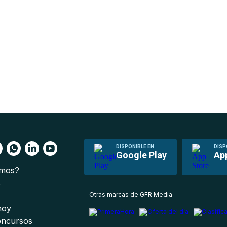
DISPONIBLE EN
DISP
Google Play
Ap
omos?
s
Otras marcas de GFR Media
 hoy
oncursos