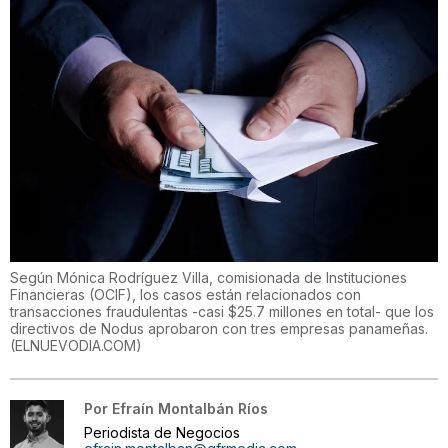
Según Mónica Rodríguez Villa, comisionada de Instituciones
Financieras (OCIF), los casos están relacionados con
transacciones fraudulentas -casi $25.7 millones en total- que los
directivos de Nodus aprobaron con tres empresas panameñas.
(
ELNUEVODIA.COM
)
Por
Efraín Montalbán Ríos
Periodista de Negocios