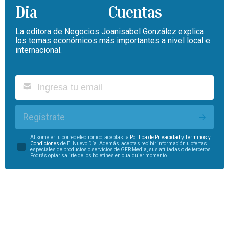
Cuentas
La editora de Negocios Joanisabel González explica
los temas económicos más importantes a nivel local e
internacional.
Regístrate
Al someter tu correo electrónico, aceptas la
Política de Privacidad
y
Términos y
Condiciones
de El Nuevo Día. Además, aceptas recibir información u ofertas
especiales de productos o servicios de GFR Media, sus afiliadas o de terceros.
Podrás optar salirte de los boletines en cualquier momento.