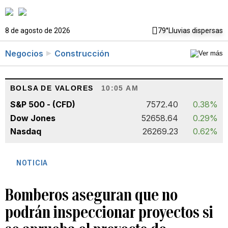
8 de agosto de 2026
79°
Lluvias dispersas
Negocios
Construcción
BOLSA DE VALORES
10:05 AM
S&P 500 - (CFD)
7572.40
0.38%
Dow Jones
52658.64
0.29%
Nasdaq
26269.23
0.62%
NOTICIA
Bomberos aseguran que no
podrán inspeccionar proyectos si