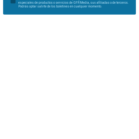
especiales de productos o servicios de GFR Media, sus afiliadas o de terceros.
Podrás optar salirte de los boletines en cualquier momento.