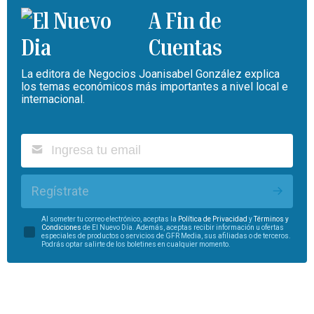
A Fin de
Cuentas
La editora de Negocios Joanisabel González explica
los temas económicos más importantes a nivel local e
internacional.
Regístrate
Al someter tu correo electrónico, aceptas la
Política de Privacidad
y
Términos y
Condiciones
de El Nuevo Día. Además, aceptas recibir información u ofertas
especiales de productos o servicios de GFR Media, sus afiliadas o de terceros.
Podrás optar salirte de los boletines en cualquier momento.