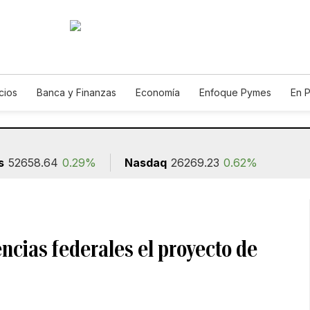
cios
Banca y Finanzas
Economía
Enfoque Pymes
En 
utos
Agro
s
52658.64
0.29%
Nasdaq
26269.23
0.62%
cias federales el proyecto de