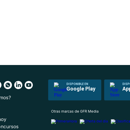
DISPONIBLE EN
DISP
Google Play
Ap
omos?
s
Otras marcas de GFR Media
 hoy
oncursos