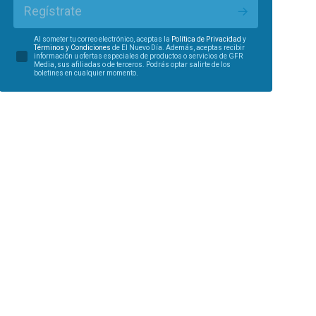
Regístrate
Al someter tu correo electrónico, aceptas la
Política de Privacidad
y
Términos y Condiciones
de El Nuevo Día. Además, aceptas recibir
información u ofertas especiales de productos o servicios de GFR
Media, sus afiliadas o de terceros. Podrás optar salirte de los
boletines en cualquier momento.