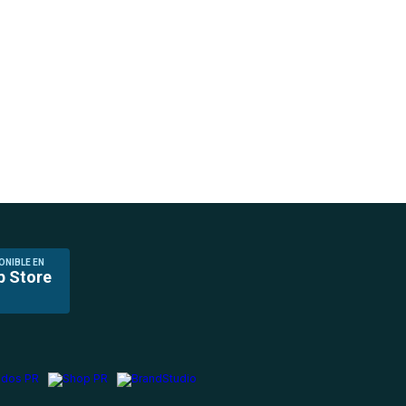
ONIBLE EN
p Store